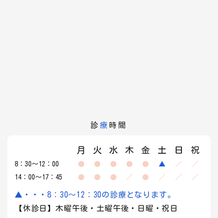
診
療
時間
月
火
水
木
金
土
日
祝
8：30～12：00
●
●
●
●
●
▲
／
／
14：00～17：45
●
●
●
／
●
／
／
／
▲・・・8：30～12：30の診療となります。
【休診日】木曜午後・土曜午後・日曜・祝日