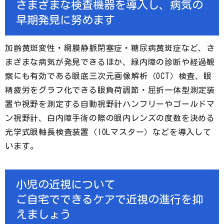
さまざまな検査機器を導入し、病気の
早期発見に努めます
加齢黄斑変性・網膜静脈閉塞症・糖尿病黄斑症など、さ
まざまな病気が発見できるほか、緑内障の診断や経過観
察にも有効である眼底三次元画像解析（OCT）検査、眼
精疲労をグラフ化できる眼負荷調節・屈折一体型測定装
置や視野を測定する自動視野計ハンフリーやゴールドマ
ン視野計、白内障手術の際の眼内レンズの度数を決める
光学式眼軸長検査装置（IOLマスター）などを導入して
います。
小児の近視について
ご自宅でできるケアで近視の進行を抑
えましょう